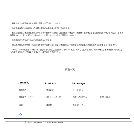
・掲載サイズの構造材は全て糸面の面取り加工がされています。
・木材乾燥は芯持材は高温、芯去材は中温の人工乾燥を使用しております。
・乾燥工程において蒸煮処理によりカラマツ特有のヤニ成分は固形化されており、問題無く使用できますが固形化されているのはあくまで表
層部分なので、新たに切ったり削ったりした際にヤニが出現する可能性はあります。
・自然素材につき製品それぞれに個体差があります。
・納品後の製品保管状態（高温多湿な環境や直射日光）によっては日焼けや変形などの品質低下の恐れがあります事をご了承下さい。
・JAS法（目視等級区分：甲種２級）及び自社の厳正な品質基準に基づいて検品、出荷しておりますが、経年変化による木材特有の欠点によ
る品質不良等については責任を負いかねますのでご了承下さい。
商品一覧
Company
Products
Advantage
会社概要
​物流資材
からまつとは
​目指すストーリー
お問い合わせ
品質へのこだわり
オンラインストア
木をつかうこと
建築材
沿革
© 2026 SEGAMI SAW MILL Company. All rights reserved.