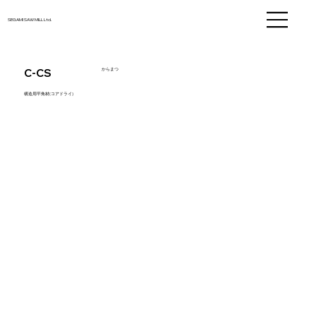
SEGAMI SAW MILL Ltd.
C-CS
からまつ
構造用平角材(コアドライ)