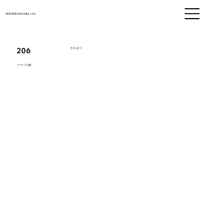
SEGAMI SAW MILL Ltd.
206
からまつ
ツーバイ材