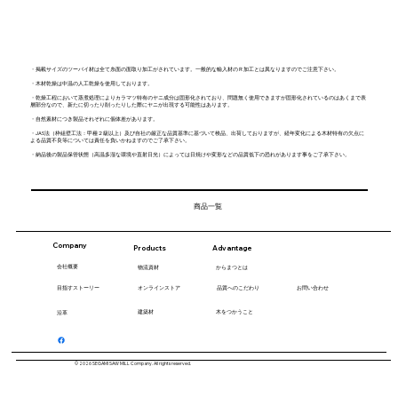
・掲載サイズのツーバイ材は全て糸面の面取り加工がされています。一般的な輸入材のＲ加工とは異なりますのでご注意下さい。
・木材乾燥は中温の人工乾燥を使用しております。
・乾燥工程において蒸煮処理によりカラマツ特有のヤニ成分は固形化されており、問題無く使用できますが固形化されているのはあくまで表
層部分なので、新たに切ったり削ったりした際にヤニが出現する可能性はあります。
・自然素材につき製品それぞれに個体差があります。
・JAS法（枠組壁工法：甲種２級以上）及び自社の厳正な品質基準に基づいて検品、出荷しておりますが、経年変化による木材特有の欠点に
よる品質不良等については責任を負いかねますのでご了承下さい。
・納品後の製品保管状態（高温多湿な環境や直射日光）によっては日焼けや変形などの品質低下の恐れがあります事をご了承下さい。
商品一覧
Company
Products
Advantage
会社概要
​物流資材
からまつとは
​目指すストーリー
お問い合わせ
品質へのこだわり
オンラインストア
木をつかうこと
建築材
沿革
© 2026 SEGAMI SAW MILL Company. All rights reserved.